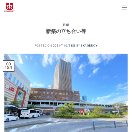
Skip
to
content
日報
新築の立ち合い等
POSTED ON
2021年10月3日
BY
SKAGENCY
03
10月