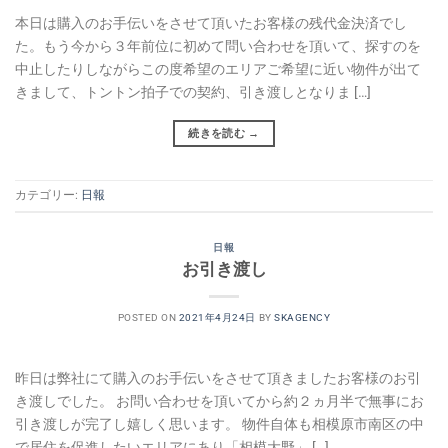
本日は購入のお手伝いをさせて頂いたお客様の残代金決済でし
た。もう今から３年前位に初めて問い合わせを頂いて、探すのを
中止したりしながらこの度希望のエリアご希望に近い物件が出て
きまして、トントン拍子での契約、引き渡しとなりま […]
続きを読む
→
カテゴリー:
日報
日報
お引き渡し
POSTED ON
2021年4月24日
BY
SKAGENCY
昨日は弊社にて購入のお手伝いをさせて頂きましたお客様のお引
き渡しでした。 お問い合わせを頂いてから約２ヵ月半で無事にお
引き渡しが完了し嬉しく思います。 物件自体も相模原市南区の中
で居住を促進したいエリアにあり「相模大野」 […]