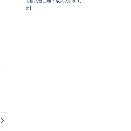
【相武台団地：成約のお知ら
せ】