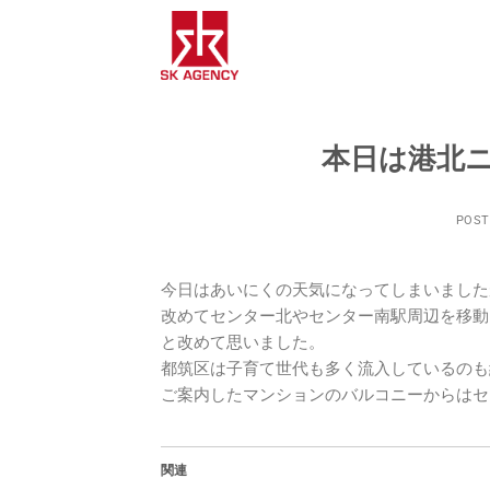
Skip
to
content
本日は港北
POST
今日はあいにくの天気になってしまいました
改めてセンター北やセンター南駅周辺を移動
と改めて思いました。
都筑区は子育て世代も多く流入しているのも
ご案内したマンションのバルコニーからはセ
関連